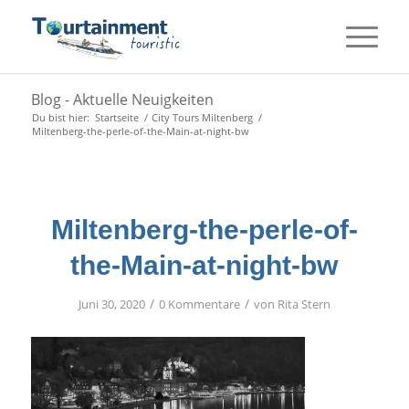
Blog - Aktuelle Neuigkeiten
Du bist hier:
Startseite
/
City Tours Miltenberg
/
Miltenberg-the-perle-of-the-Main-at-night-bw
Miltenberg-the-perle-of-
the-Main-at-night-bw
/
/
Juni 30, 2020
0 Kommentare
von
Rita Stern