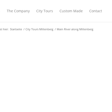
e
The Company
City Tours
Custom Made
Contact
st hier:
Startseite
/
City Tours Miltenberg
/
Main River along Miltenberg