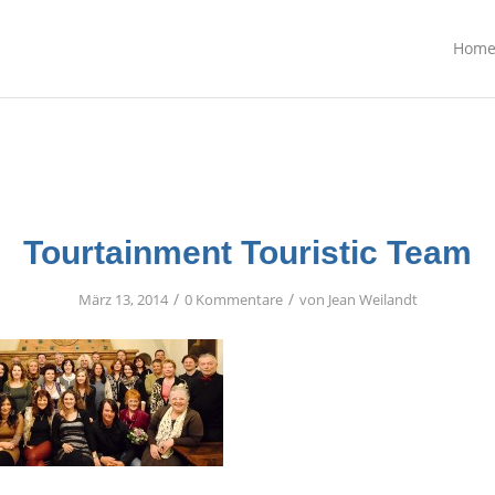
Hom
Tourtainment Touristic Team
/
/
März 13, 2014
0 Kommentare
von
Jean Weilandt