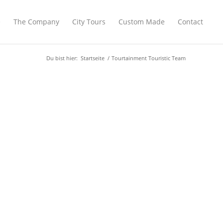
e
The Company
City Tours
Custom Made
Contact
Du bist hier:
Startseite
/
Tourtainment Touristic Team