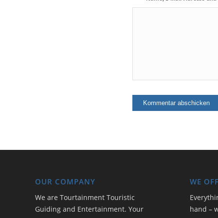
OUR COMPANY
WE OF
We are Tourtainment Touristic
Everythi
Guiding and Entertainment. Your
hand – w