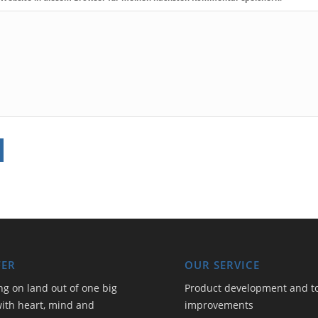
FER
OUR SERVICE
ng on land out of one big
Product development and t
ith heart, mind and
improvements