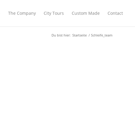
e
The Company
City Tours
Custom Made
Contact
Du bist hier:
Startseite
/
Schleife_team