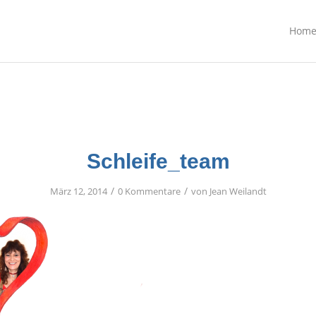
Hom
Schleife_team
/
/
März 12, 2014
0 Kommentare
von
Jean Weilandt