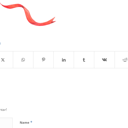
n
tar!
*
Name