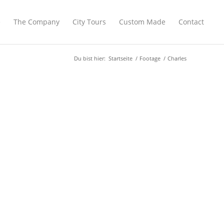
e
The Company
City Tours
Custom Made
Contact
Du bist hier:
Startseite
/
Footage
/
Charles