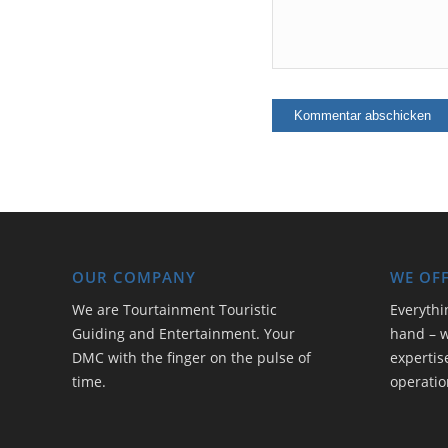
OUR COMPANY
WE OF
We are Tourtainment Touristic
Everythi
Guiding and Entertainment. Your
hand – w
DMC with the finger on the pulse of
expertis
time.
operatio