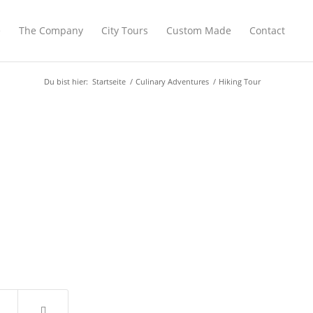
e
The Company
City Tours
Custom Made
Contact
Du bist hier:
Startseite
/
Culinary Adventures
/
Hiking Tour