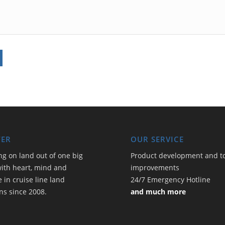
FER
OUR SERVICE
ng on land out of one big
Product development and t
ith heart, mind and
improvements
e in cruise line land
24/7 Emergency Hotline
ns since 2008.
and much more