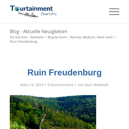
Blog - Aktuelle Neuigkeiten
Du bist hier:
Startseite
/
Bicycle tours – Normal, Medium, Hard Level
/
Ruin Freudenburg
Ruin Freudenburg
/
/
März 14, 2014
0 Kommentare
von
Jean Weilandt