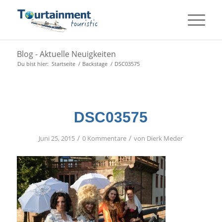
Blog - Aktuelle Neuigkeiten
Du bist hier:
Startseite
/
Backstage
/
DSC03575
DSC03575
/
/
Juni 25, 2015
0 Kommentare
von
Dierk Meder