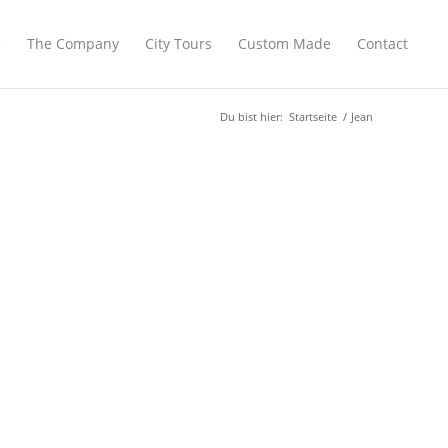
e
The Company
City Tours
Custom Made
Contact
Du bist hier:
Startseite
/
Jean