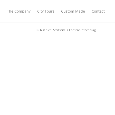
e
The Company
City Tours
Custom Made
Contact
Du bist hier:
Startseite
/
ContentRothenburg