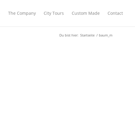
e
The Company
City Tours
Custom Made
Contact
Du bist hier:
Startseite
/
baum_m