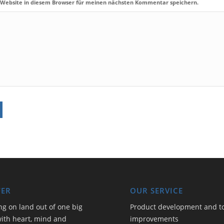
 Website in diesem Browser für meinen nächsten Kommentar speichern.
FER
OUR SERVICE
ng on land out of one big
Product development and t
ith heart, mind and
improvements