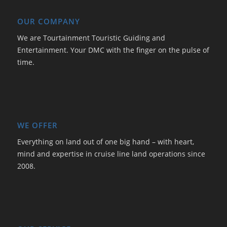
OUR COMPANY
We are Tourtainment Touristic Guiding and
Entertainment. Your DMC with the finger on the pulse of
time.
WE OFFER
Everything on land out of one big hand – with heart,
mind and expertise in cruise line land operations since
2008.