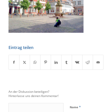
Eintrag teilen
An der Diskussion beteiligen?
Hinterlasse uns deinen Kommentar!
*
Name