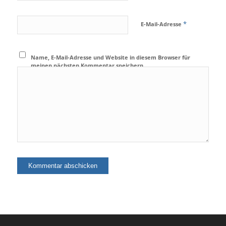
*
E-Mail-Adresse
Name, E-Mail-Adresse und Website in diesem Browser für
meinen nächsten Kommentar speichern.